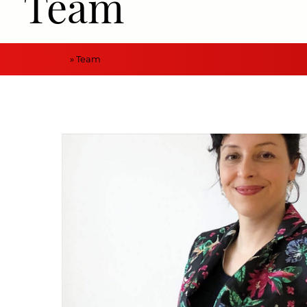
Team
Startseite
»
Team