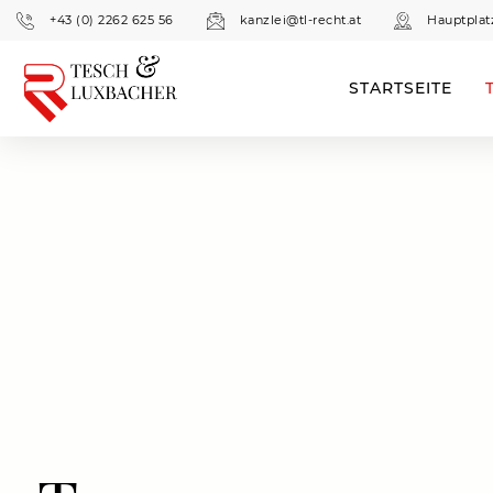
+43 (0) 2262 625 56
kanzlei@tl-recht.at
Hauptplat
STARTSEITE