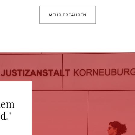
MEHR ERFAHREN
ndem
d."